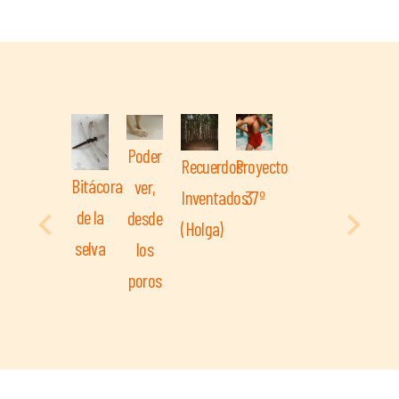
Poder
Recuerdos
Proyecto
Bitácora
ver,
Inventados
37º
de la
desde
(Holga)
selva
los
poros