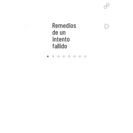
Remedios
de un
intento
fallido
Escrito
por Celeste
Flores
Festival
Corpórea
Encuentro
Internacional
de