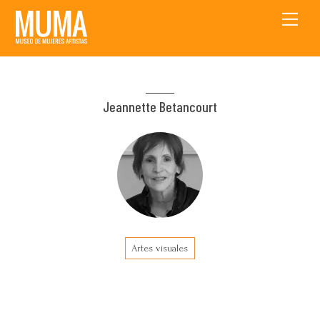
Skip
Men
to
content
Jeannette Betancourt
Artes visuales