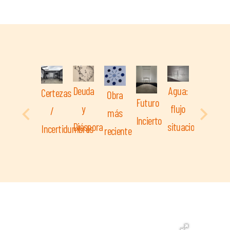
Deuda
Agua:
Certezas
Obra
Futuro
y
flujo
/
más
Incierto
Diáspora
situaciones
Incertidumbres
reciente