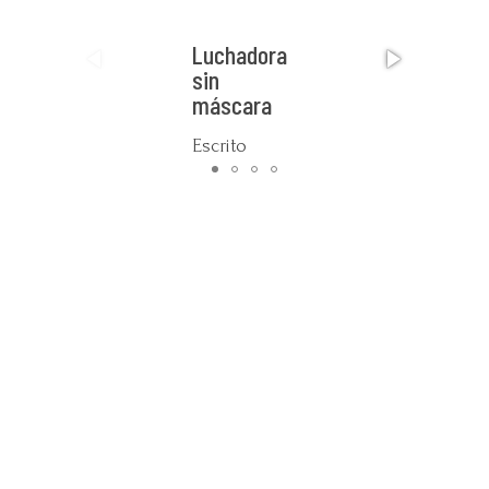
Luchadora
sin
máscara
Escrito
por Angélica
Abelleyra
Siente la
fotografía
actual “muy
viejita”.
Incluso su
propio
trabajo con
la cámara lo