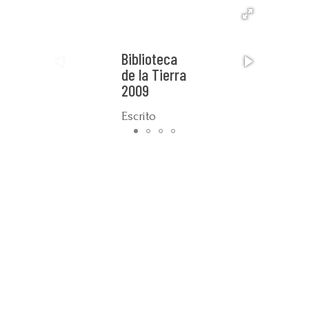
Biblioteca
de la Tierra
2009
Escrito
por Mariana
Dellekamp
La
BIBLIOTECA
DE LA
TIERRA
consiste en