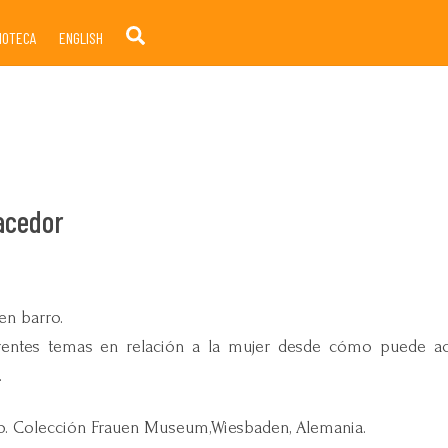
Search
LIOTECA
ENGLISH
acedor
en barro.
erentes temas en relación a la mujer desde cómo puede a
.
rro. Colección Frauen Museum,Wiesbaden, Alemania.