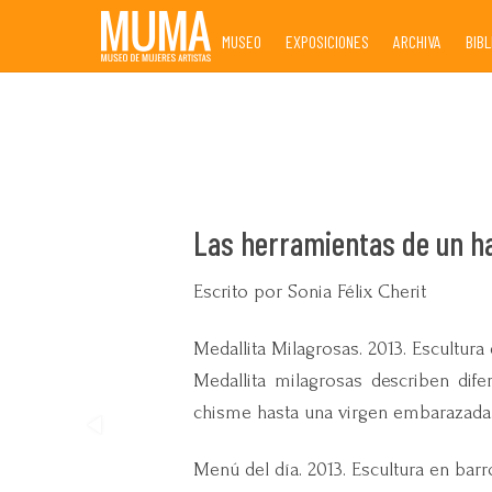
Skip
MUSEO
EXPOSICIONES
ARCHIVA
BIB
to
content
Las herramientas de un h
Escrito por Sonia Félix Cherit
Medallita Milagrosas. 2013. Escultura 
Medallita milagrosas describen dif
chisme hasta una virgen embarazada
Menú del día. 2013. Escultura en ba