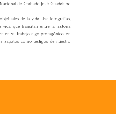
o Nacional de Grabado José Guadalupe
bjetuales de la vida. Usa fotografías,
ida, que transitan entre la historia
ven en su trabajo algo protagónico, en
os zapatos como testigos de nuestro
eso de la vida, reinventa imágenes y
 la misma: Migrant, Migrantes=USA y
en imágenes a través de poéticas que
ventan como estampas de vivencias y
rnacional, y su obra forma parte de