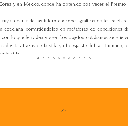
ón, Corea y en México, donde ha obtenido dos veces el Premi
ye a partir de las interpretaciones gráficas de las huellas o
 cotidiana, convirtiéndolos en metáforas de condiciones de v
 con lo que le rodea y vive. Los objetos cotidianos, se vuel
dos las trazas de la vida y el desgaste del ser humano, l
r la vida.
uy importante en su trabajo constituido a lo largo del proc
go, y en ese acto creativo se descubre a si misma.
ante en su trabajo visual y ha dedicado dos proyectos a
on la gráfica tradicional como expandida, que transfigura 
 de la existencia humana. Huellas y objetos que se rein
Back
To
, bienales y trienales, tanto a nivel nacional, como inte
Top