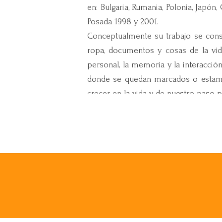
en: Bulgaria, Rumania, Polonia, Jap
Posada 1998 y 2001.
Conceptualmente su trabajo se constru
ropa, documentos y cosas de la vida
personal, la memoria y la interacción
donde se quedan marcados o estampa
crecer en la vida y de nuestro paso po
El autorretrato, es otro elemento m
objetos, el inconsciente entra en jue
La migración es un tema muy import
Frontera Herida.
Hace historias reinventadas tanto c
evocan lo íntimo, frágil y efímero
recuerdos.
Presente en numerosas exposiciones