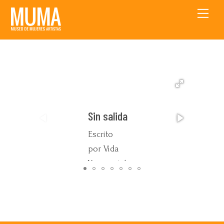
Skip
Men
to
content
Sin salida
Escrito
por Vida
Yovanovich
“ (…) Caminé
como a