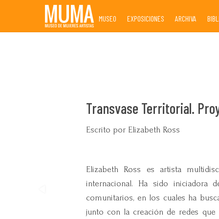
Skip
MUSEO
EXPOSICIONES
ARCHIVA
BIB
to
content
Transvase Territorial. Pro
Escrito por Elizabeth Ross
Elizabeth Ross es artista multidisc
internacional. Ha sido iniciadora d
comunitarios, en los cuales ha busc
junto con la creación de redes que 