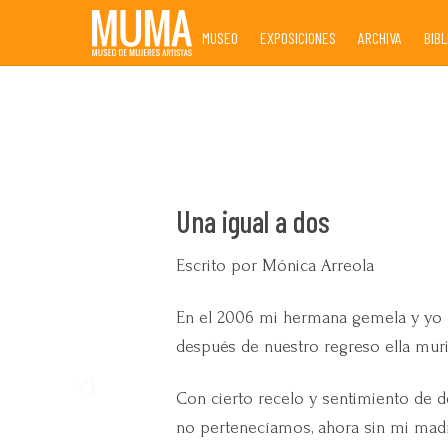
Skip
MUSEO
EXPOSICIONES
ARCHIVA
BIB
to
content
Una igual a dos
Escrito por Mónica Arreola
En el 2006 mi hermana gemela y yo r
después de nuestro regreso ella mur
Con cierto recelo y sentimiento de d
no pertenecíamos, ahora sin mi madre