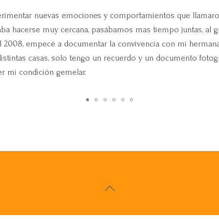
imentar nuevas emociones y comportamientos que llamaron 
 hacerse muy cercana, pasábamos mas tiempo juntas, al gra
l 2008, empecé a documentar la convivencia con mi hermana, la
stintas casas, solo tengo un recuerdo y un documento fotográ
er mi condición gemelar.
Back
To
Top