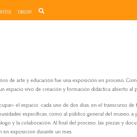
Search
LIOTECA
ENGLISH
orios de arte y educación fue una exposición en proceso. Co
un espacio vivo de creación y formación didáctica abierto al 
ocupar» el espacio -cada uno de dos días, en el transcurso de
unidades especificas, como al público general del museo, a p
iálogo y la colaboración. Al final del proceso, las piezas y d
n en exposicíon durante un mes.