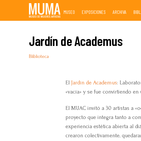
Skip
MUSEO
EXPOSICIONES
ARCHIVA
BIB
to
content
Jardín de Academus
Bliblioteca
El
Jardín de Academus
: Laborat
«vacía» y se fue convirtiendo en 
El MUAC invitó a 30 artistas a «
proyecto que integra tanto a com
experiencia estética abierta al d
crearon colectivamente, quedara