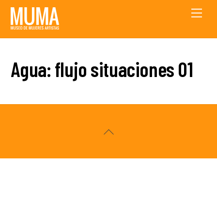
Skip
Men
to
content
Agua: flujo situaciones 01
Back
To
Top