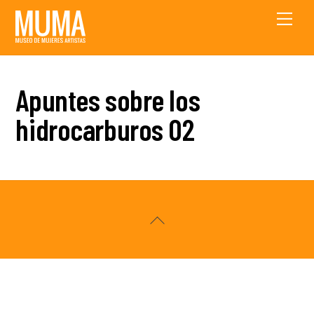
Skip
Men
to
content
Apuntes sobre los
hidrocarburos 02
Back
To
Top