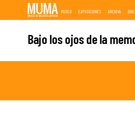
Skip
MUSEO
EXPOSICIONES
ARCHIVA
BIB
to
content
Bajo los ojos de la memo