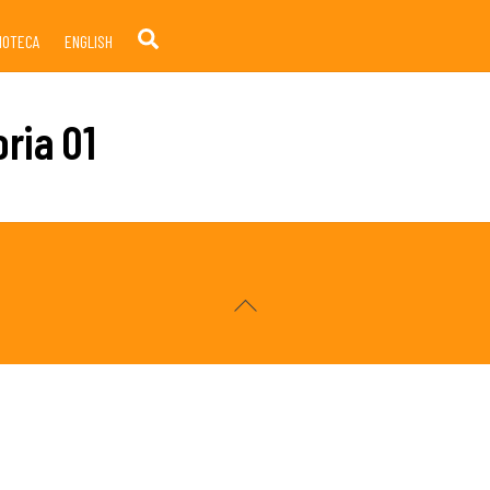
Search
LIOTECA
ENGLISH
ria 01
Back
To
Top