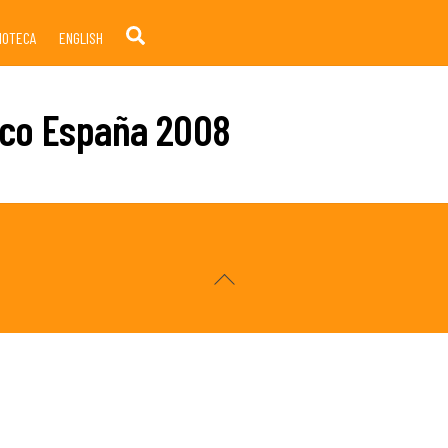
Search
LIOTECA
ENGLISH
ico España 2008
Back
To
Top