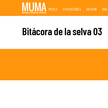
Skip
MUSEO
EXPOSICIONES
ARCHIVA
BIB
to
content
Bitácora de la selva 03