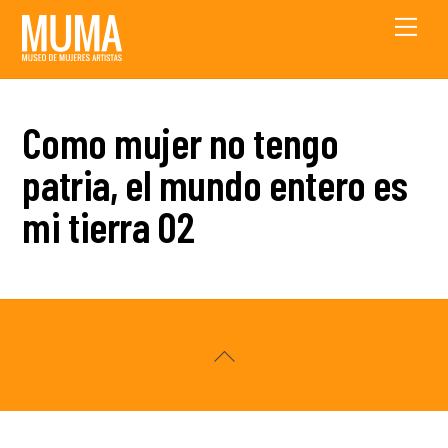
Skip
Men
to
content
Como mujer no tengo
patria, el mundo entero es
mi tierra 02
Back
To
Top