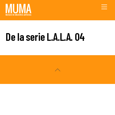
Skip
Men
to
content
De la serie L.A.L.A. 04
Back
To
Top