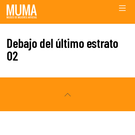
Skip
Men
to
content
Debajo del último estrato
02
Back
To
Top