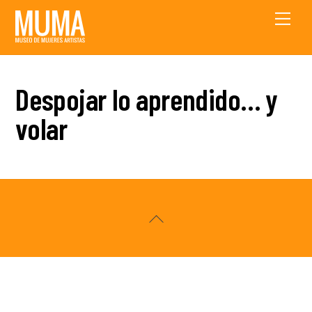
Skip
Men
to
content
Despojar lo aprendido… y
volar
Back
To
Top