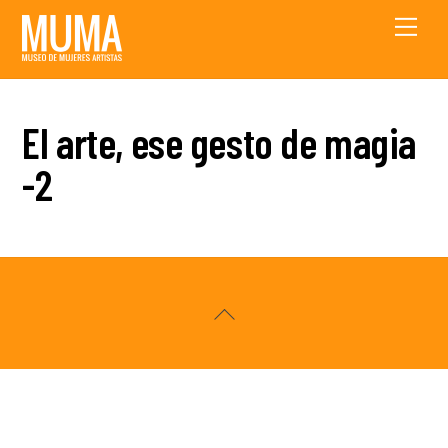
Skip
Men
to
content
El arte, ese gesto de magia
-2
Back
To
Top