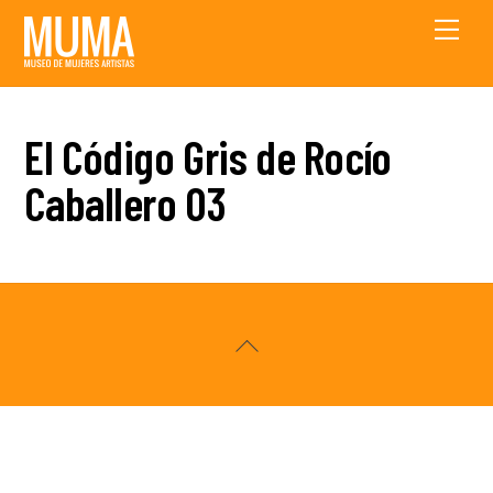
Skip
Men
to
content
El Código Gris de Rocío
Caballero 03
Back
To
Top