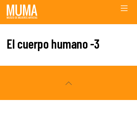
Skip
Men
to
content
El cuerpo humano -3
Back
To
Top