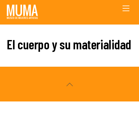
Skip
Men
to
content
El cuerpo y su materialidad
Back
To
Top