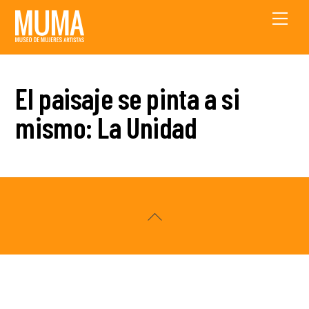
Skip
Men
to
content
El paisaje se pinta a si
mismo: La Unidad
Back
To
Top