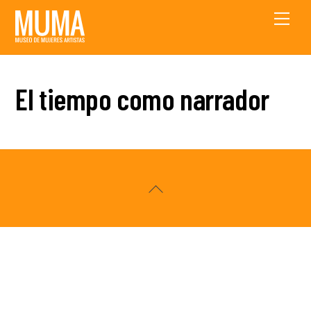
Skip
Men
to
content
El tiempo como narrador
Back
To
Top