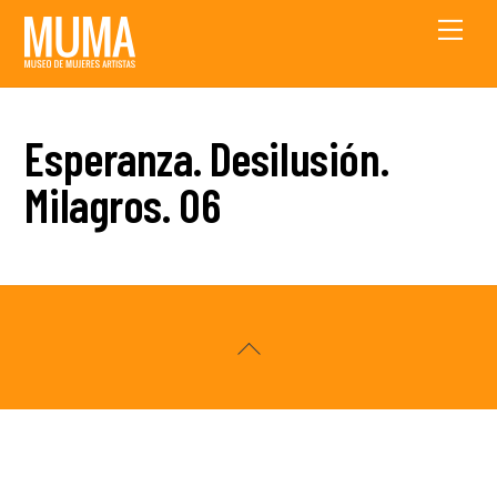
Skip
Men
to
content
Esperanza. Desilusión.
Milagros. 06
Back
To
Top