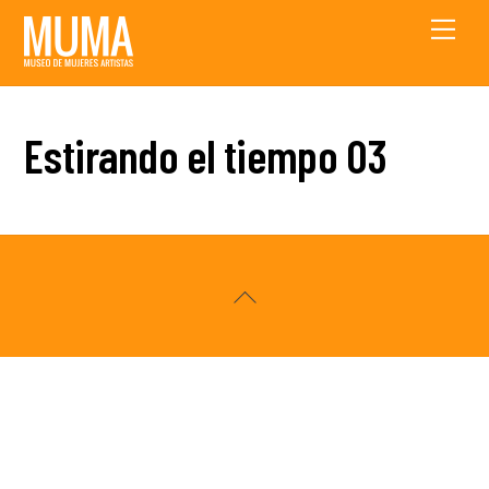
Skip
Men
to
content
Estirando el tiempo 03
Back
To
Top