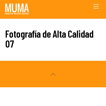
Skip
Men
to
content
Fotografía de Alta Calidad
07
Back
To
Top