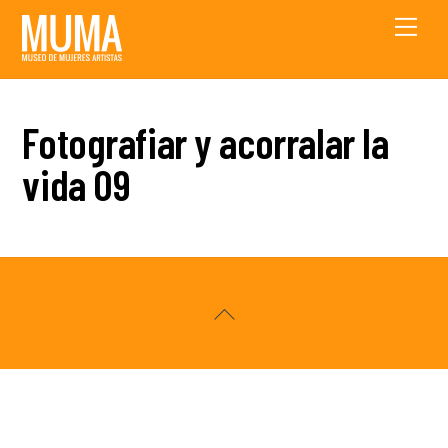
Skip
Men
to
content
Fotografiar y acorralar la
vida 09
Back
To
Top