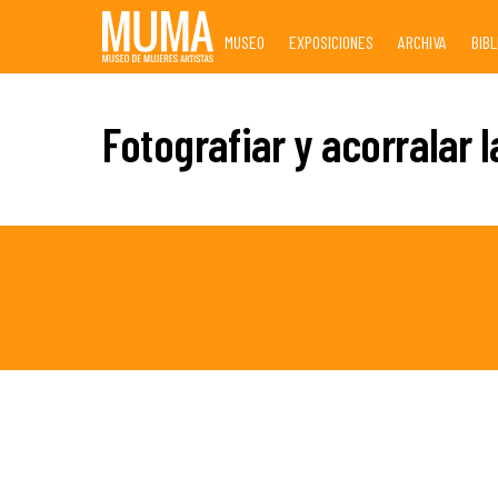
Skip
MUSEO
EXPOSICIONES
ARCHIVA
BIB
to
content
Fotografiar y acorralar l