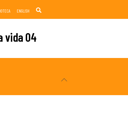
Search
LIOTECA
ENGLISH
a vida 04
Back
To
Top