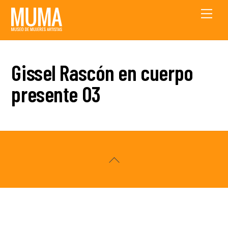
Skip
Men
to
content
Gissel Rascón en cuerpo
presente 03
Back
To
Top