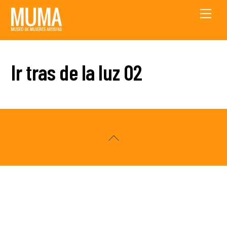
Skip
Men
to
content
Ir tras de la luz 02
Back
To
Top