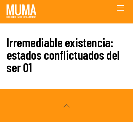
Skip
Men
to
content
Irremediable existencia:
estados conflictuados del
ser 01
Back
To
Top