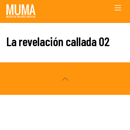
Skip
Men
to
content
La revelación callada 02
Back
To
Top