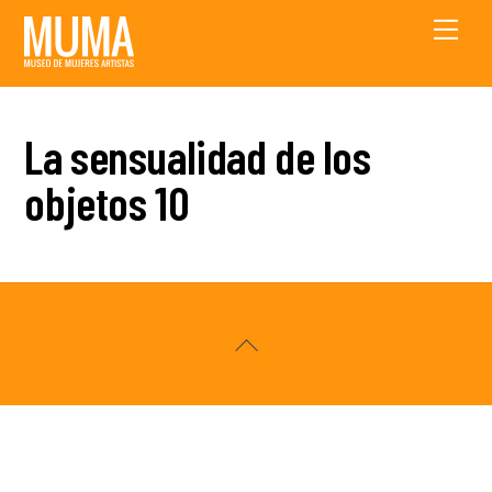
Skip
Men
to
content
La sensualidad de los
objetos 10
Back
To
Top