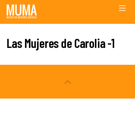
Skip
Men
to
content
Las Mujeres de Carolia -1
Back
To
Top