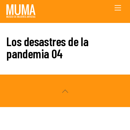
Skip
Men
to
content
Los desastres de la
pandemia 04
Back
To
Top