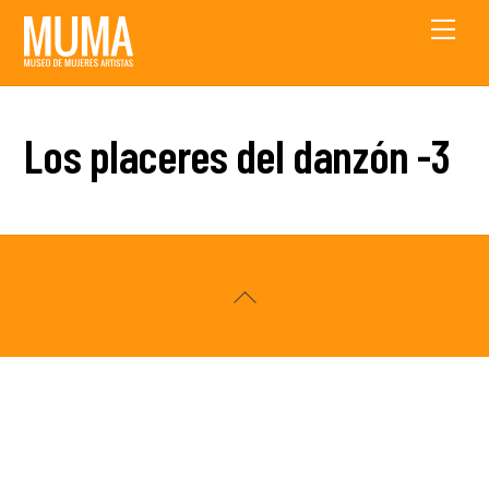
Skip
Men
to
content
Los placeres del danzón -3
Back
To
Top