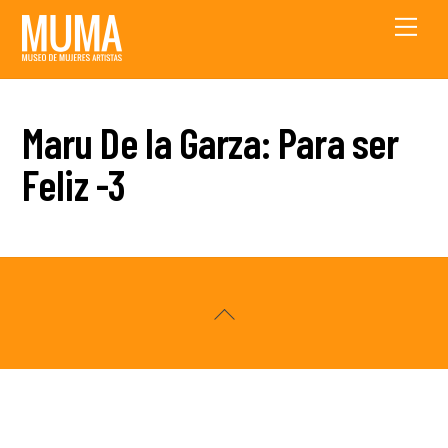
Skip
Men
to
content
Maru De la Garza: Para ser
Feliz -3
Back
To
Top