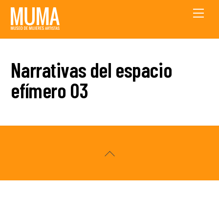
Skip
Men
to
content
Narrativas del espacio
efímero 03
Back
To
Top