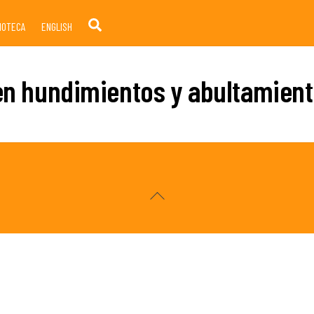
Search
LIOTECA
ENGLISH
en hundimientos y abultamient
Back
To
Top