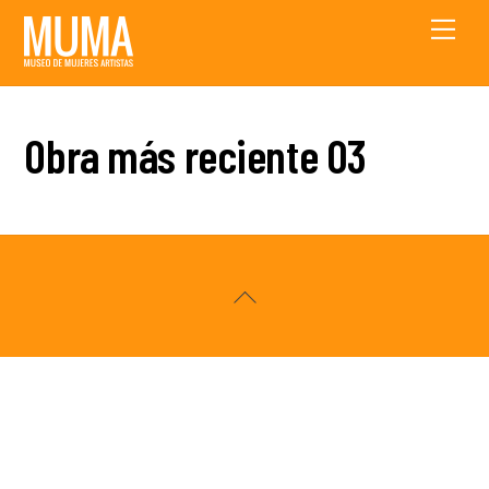
Skip
Men
to
content
Obra más reciente 03
Back
To
Top