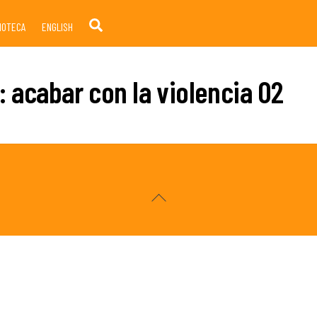
Search
LIOTECA
ENGLISH
: acabar con la violencia 02
Back
To
Top