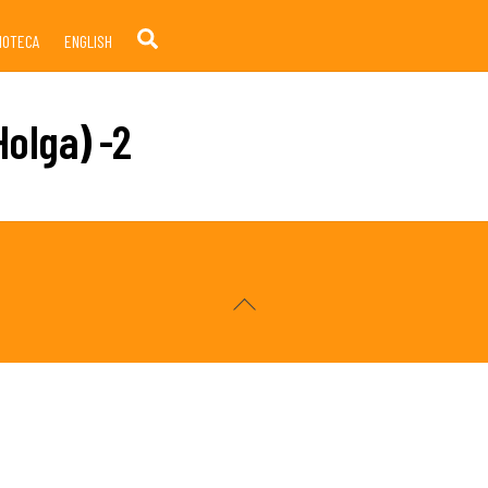
Search
LIOTECA
ENGLISH
olga) -2
Back
To
Top