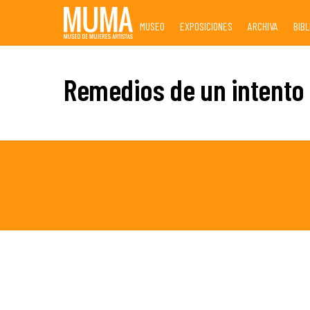
Skip
MUSEO
EXPOSICIONES
ARCHIVA
BIB
to
content
Remedios de un intento 