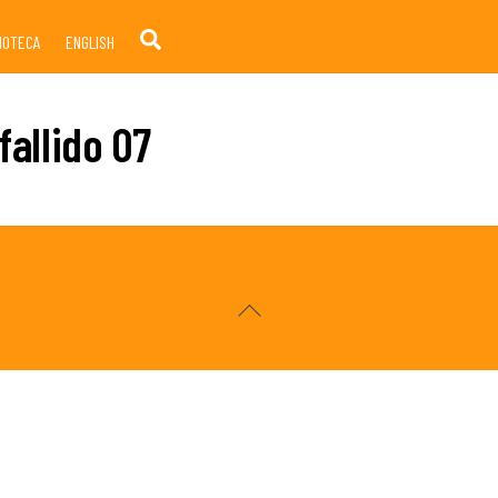
Search
LIOTECA
ENGLISH
fallido 07
Back
To
Top