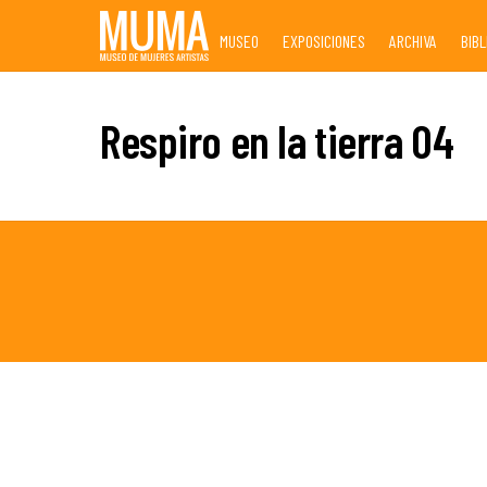
Skip
MUSEO
EXPOSICIONES
ARCHIVA
BIB
to
content
Respiro en la tierra 04