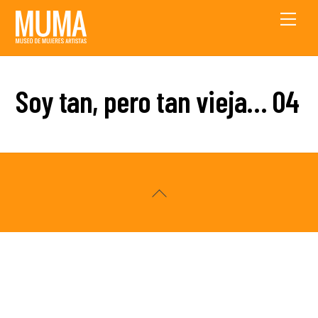
Skip
Men
to
content
Soy tan, pero tan vieja… 04
Back
To
Top