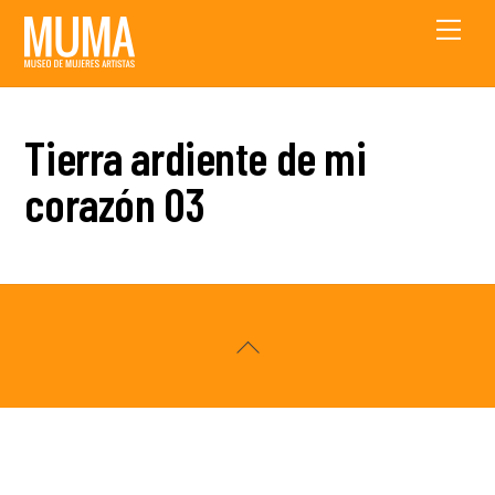
Skip
Men
to
content
Tierra ardiente de mi
corazón 03
Back
To
Top