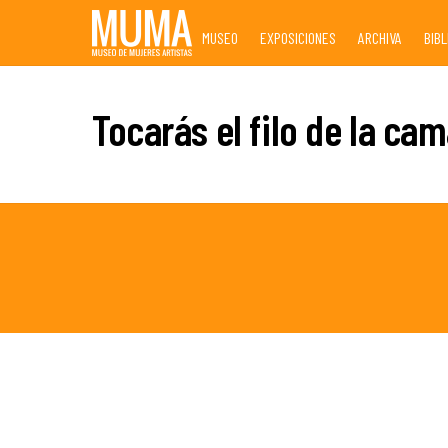
Skip
MUSEO
EXPOSICIONES
ARCHIVA
BIB
to
content
Tocarás el filo de la ca