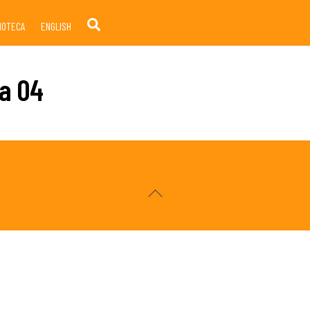
Search
LIOTECA
ENGLISH
ma 04
Back
To
Top